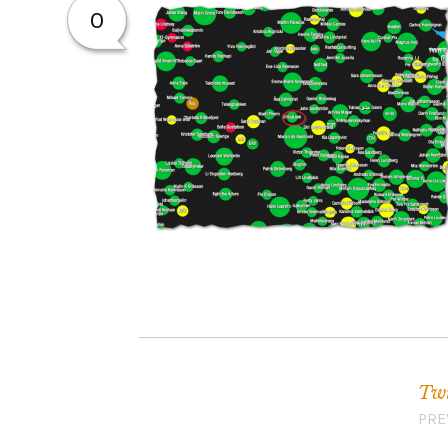
0
Twi
Inläggsnavigering
PRE