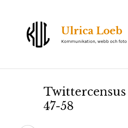
Skip
to
content
Ulrica Loeb
Kommunikation, webb och foto
Twittercensus
47-58