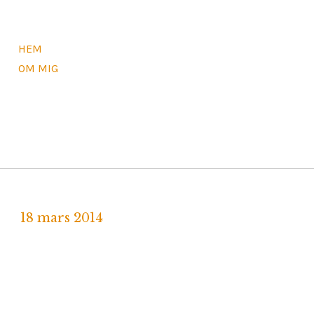
HEM
OM MIG
18 mars 2014
Written
by
U
L
R
I