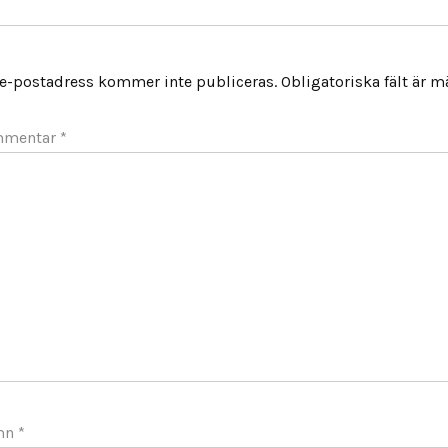
 e-postadress kommer inte publiceras.
Obligatoriska fält är 
mmentar
*
mn
*