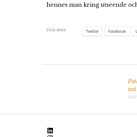
hennes man kring utseende och
Dela detta:
Twitter
Facebook
Fot
Inläggsnavigering
två 
PRE
LinkedIn