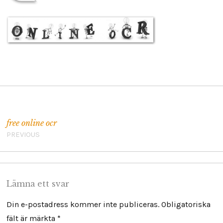
by
U
L
R
I
C
A
L
O
E
B
Inläggsnavigering
free online ocr
PREVIOUS
Lämna ett svar
Din e-postadress kommer inte publiceras.
Obligatoriska
fält är märkta
*