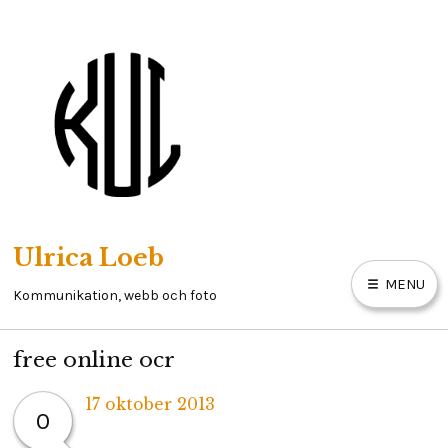
Skip
to
content
Ulrica Loeb
MENU
Kommunikation, webb och foto
free online ocr
HEM
17 oktober 2013
0
OM MIG
Written