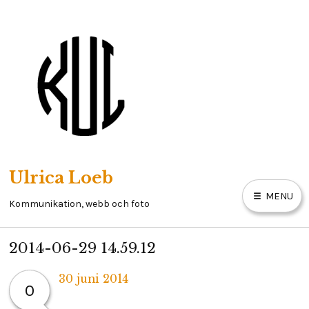
Skip
to
content
Ulrica Loeb
MENU
Kommunikation, webb och foto
2014-06-29 14.59.12
HEM
30 juni 2014
0
OM MIG
Written