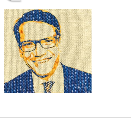
by
U
L
R
I
C
A
L
O
E
B
Inläggsnavigering